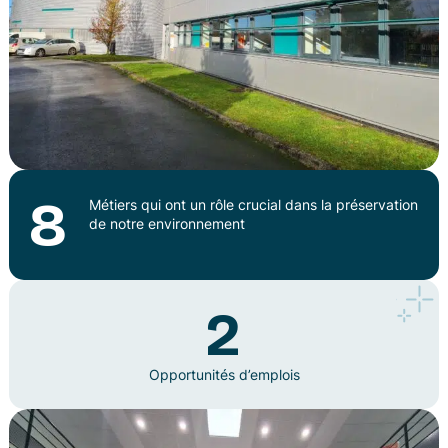
La collecte
Mon bac et mon composteur
Quel bac pour mon foyer ?
Le traitement
Emploi
Je suis un professionnel
8
Métiers qui ont un rôle crucial dans la préservation
de notre environnement
2
Opportunités d’emplois