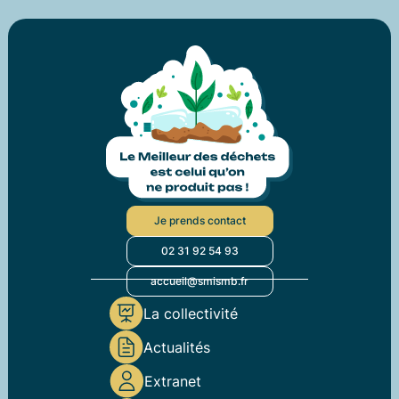
Je prends contact
02 31 92 54 93
accueil@smismb.fr
La collectivité
Actualités
Extranet