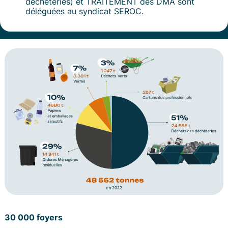
déchèteries) et TRAITEMENT des DMA sont
déléguées au syndicat SEROC.
La collecte
Mon bac et mon composteur
Quel bac pour mon foyer ?
Le traitement
Emploi
Je suis un professionnel
30 000 foyers