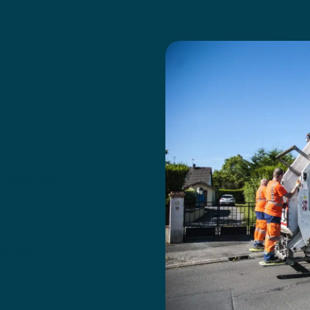
soit en
ttribue un
 d’usagers,
imité
 mis à
 usagers