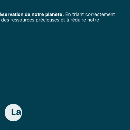
éservation de notre planète.
En triant correctement
des ressources précieuses et à réduire notre
La Taxe d’Enlèvement
Les services de Collectéa sont financés par la
Taxe d’E