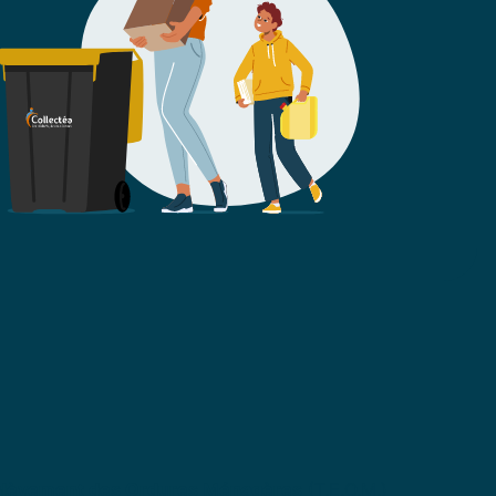
nlèvement des Ordures Ménagères
(T.E.O.M.)