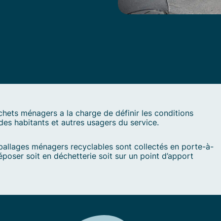
échets ménagers a la charge de définir les conditions
 des habitants et autres usagers du service.
ballages ménagers recyclables sont collectés en porte-à-
poser soit en déchetterie soit sur un point d’apport