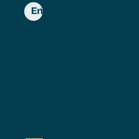
Ensemble pour une
collecte des déchets
efficace et propre !
Le service de collecte des déchets est organisé 
porte-à porte soit en apport volontaire.
La
collecte en porte-à-porte
signifie que l’on a
contenant (bac, sac…) à un usager ou un groupe
et que celui-ci est collecté à domicile ou à prox
immédiate du lieu de production.
L’
apport volontaire
signifie que le contenant est
disposition sur un espace accessible à tous les
(déchèteries, colonne de collecte…)
Nos conseils pour bien utiliser les bacs