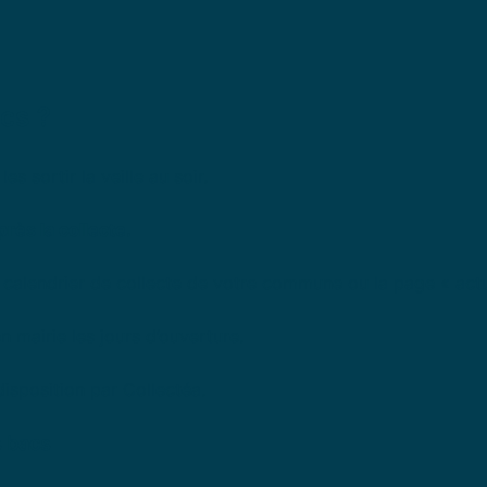
cs ?
les sortir la veille au soir.
rès la collecte.
e calendrier de collecte de votre commune ou la page « actua
n mairie les jours d’ouverture.
isposition par Collectéa.
s bacs