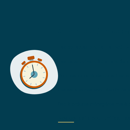
Quand sortir mes ba
Les collectes ont lieu le matin >
Les bacs doivent être rentrés ap
Pour les jours fériés consultez l
Les sacs jaunes sont distribués e
Bac à ordures ménagères mis à d
Nos conseils pour utiliser le