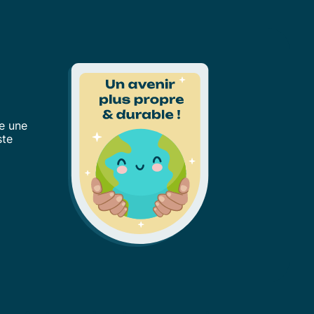
e une
ste