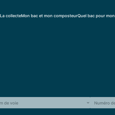
La collecte
Mon bac et mon composteur
Quel bac pour mon 
y