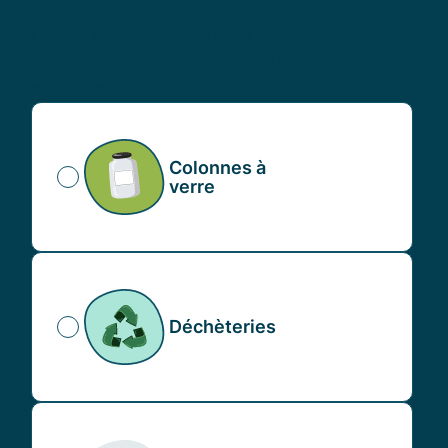
Autour de chez vous !
Cochez/Décochez pour retrouver les
points d'apport volontaire les plus
proches
Colonnes à
verre
Déchèteries