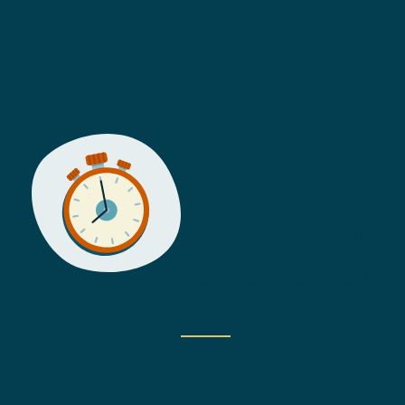
Quand sortir mes ba
Les collectes ont lieu le matin >
Les bacs doivent être rentrés ap
Pour les jours fériés consultez l
Bacs mis à disposition par Colle
Nos conseils pour utiliser le