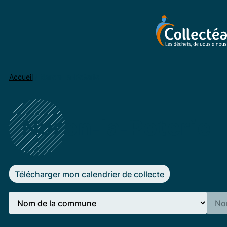
Accueil
/
Noron-la-Poterie
Noron-la-Poterie
Télécharger mon calendrier de collecte