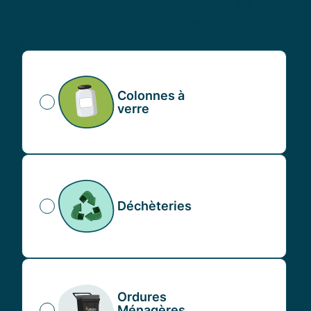
Cochez/Décochez pour retrouver les
points d'apport volontaire les plus
proches
Colonnes à
verre
Déchèteries
Ordures
Ménagères