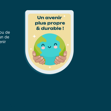
ou de
un de
enir
Autour de chez vous !