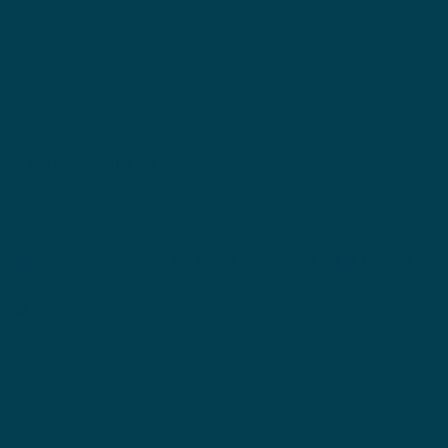
cs ?
les sortir la veille au soir.
rès la collecte.
e calendrier de collecte de votre commune ou la page « actua
ctéa.
s bacs