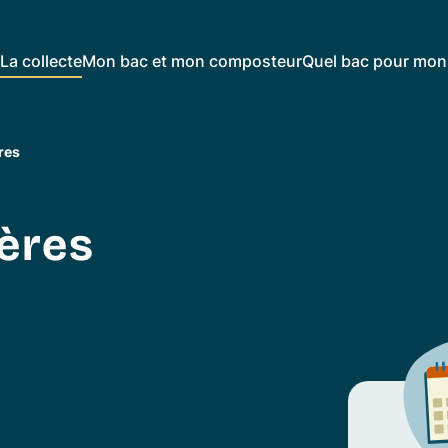
La collecte
Mon bac et mon composteur
Quel bac pour mon 
res
ères
es