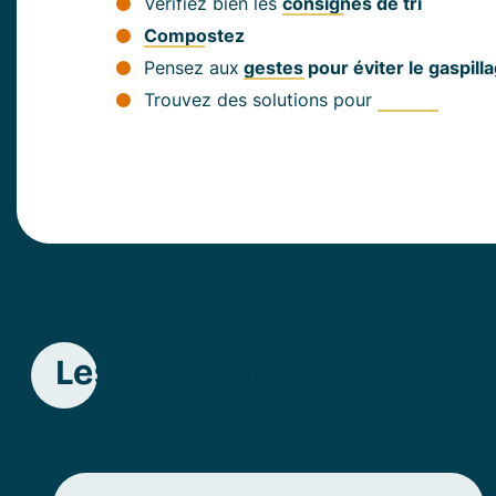
Vérifiez bien les
consignes de tri
.
Compostez
.
Pensez aux
gestes pour éviter le gaspill
Trouvez des solutions pour
réduire vos 
Les consignes de tri