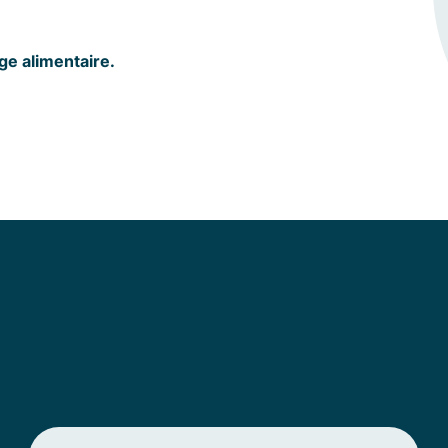
age alimentaire.
ordures ménagères.