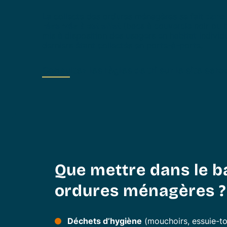
La collecte des ordures ménagères se fait
dans 
réservés à cet effet
(bacs à couvercle noir ou b
mis à disposition des usagers en habitat individue
derniers étant collectés en porte-à-porte.
Consultez les règles de tri sur le site sero
Que mettre dans le b
ordures ménagères ?
Déchets d’hygiène
(mouchoirs, essuie-to