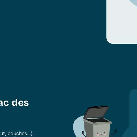
les bacs roulants
acs à couvercle vert)
l et collectif, ces
c14.fr
ac des
ut, couches…).