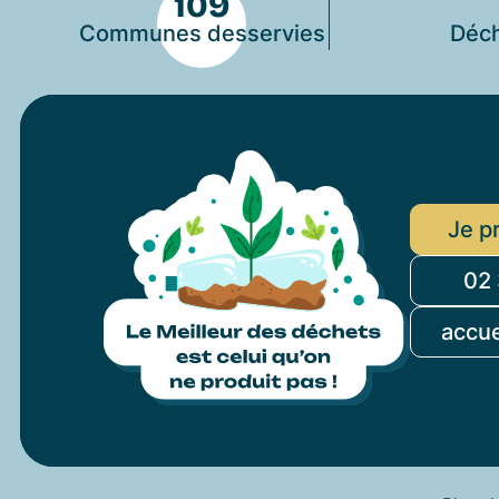
109
Communes desservies
Déch
Je p
02 
accu