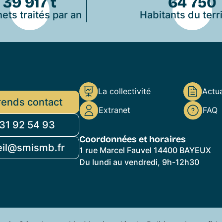
39 917 t
64 750
ets traités par an
Habitants du terri
La collectivité
Actua
rends contact
Extranet
FAQ
31 92 54 93
Coordonnées et horaires
eil@smismb.fr
1 rue Marcel Fauvel 14400 BAYEUX
Du lundi au vendredi, 9h-12h30